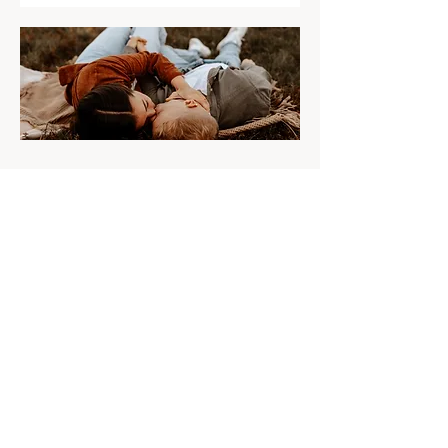
LOUI
FOTOGRAFIERT
Fulda, Hessen, Deutschland
Ich freue mich euch schon jetzt auf eure
Story und euch kennenzulernen!